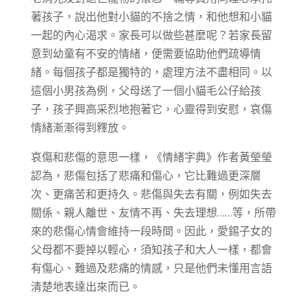
著孩子，說出他對小貓的不捨之情，和他想和小貓
一起的內心渴求。家長可以做些甚麼呢？若家長留
意到幼童有不安的情緒，便需要協助他們疏導情
緒。每個孩子都是獨特的，處理方法不盡相同。以
這個小男孩為例，父母送了一個小貓毛公仔給孩
子，孩子興高采烈地抱著它，心靈得到安慰，哀傷
情緒漸漸得到釋放。
哀傷和悲傷的意思一樣，《情緒字典》作者黃瑩瑩
認為，悲傷包括了悲痛和傷心，它比難過更深層
次、更痛苦和更持久。悲傷與失去有關，例如失去
關係、親人離世、友情不再、失去理想……等，所帶
來的悲傷心情會維持一段時間。因此，愛錫子女的
父母都不要掉以輕心，須知孩子和大人一樣，都會
有傷心、難過及悲痛的情感，只是他們未懂用言語
清楚地表達出來而已。