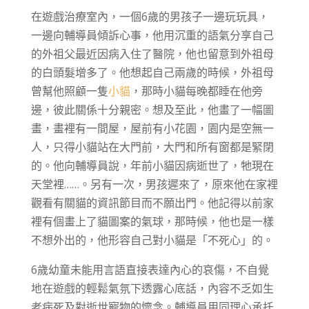
在遊戲治療室內，一個6歲的男孩子一邊玩玩具，
一邊向輔導員傾訴心事，他用沉重的語氣分享自己
的外祖父最近因病入住了醫院，他也留意到外祖母
的白頭髮增多了。他想起自己兩歲的時候，外祖母
曾幫他照顧一隻
小貓
，那時小貓每晚都睡在他旁
邊，彼此關係十分親密。想及至此，他畫了一幅圖
畫，畫裡有一間屋，屋前有小花園，園内是空無一
人，只得小貓站在大門前，大門和所有窗都是緊閉
的。他向輔導員說，年前小貓因病逝世了，牠現在
天堂裡……。另有一次，男孩遲來了，原來他在家裡
觀看有關貓的資訊節目而不願出門。他記得以前家
裡有個畫上了貓圖案的氣球，那時候，他也是一樣
不想外出的，他形容自己對小貓是「不死心」的。
6歲幼童未能用言語直接表達內心的哀傷，不自覺
地在遊戲的輕鬆氣氛下透露心底話，內容不乏如生
老病死及對逝世寵物的懷念。輔導員用同理心承托